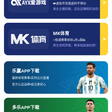
存款金额
300
500
1000
3000
5000
10000
30000