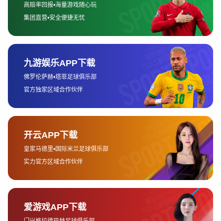
50000
80000
120000
200000
500000