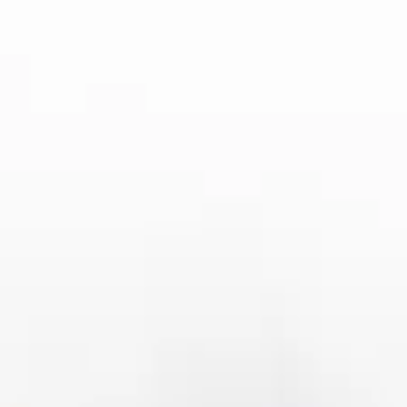
02:45
德国甲级联赛
沙尔克
BO2
09-27
09:00
英格兰超级联赛
AC米
BO1
提供
滚球
09-27